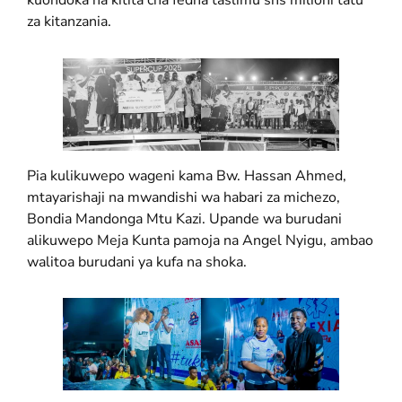
kuondoka na kitita cha fedha taslimu shs milioni tatu
za kitanzania.
Pia kulikuwepo wageni kama Bw. Hassan Ahmed,
mtayarishaji na mwandishi wa habari za michezo,
Bondia Mandonga Mtu Kazi. Upande wa burudani
alikuwepo Meja Kunta pamoja na Angel Nyigu, ambao
walitoa burudani ya kufa na shoka.